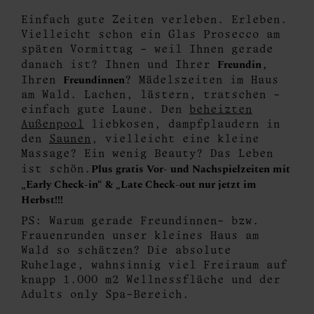
Einfach gute Zeiten verleben. Erleben.
Vielleicht schon ein Glas Prosecco am
späten Vormittag – weil Ihnen gerade
Freundin
danach ist? Ihnen und Ihrer
,
Freundinnen
Ihren
? Mädelszeiten im Haus
am Wald. Lachen, lästern, tratschen –
einfach gute Laune. Den
beheizten
Außenpool
liebkosen, dampfplaudern in
den
Saunen
, vielleicht eine kleine
Massage? Ein wenig Beauty? Das Leben
Plus gratis Vor- und Nachspielzeiten mit
ist schön.
„Early Check-in“ & „Late
Check-out nur jetzt im
Herbst!!!
PS: Warum gerade Freundinnen- bzw.
Frauenrunden unser kleines Haus am
Wald so schätzen? Die absolute
Ruhelage, wahnsinnig viel Freiraum auf
knapp 1.000 m2 Wellnessfläche und der
Adults only Spa-Bereich.