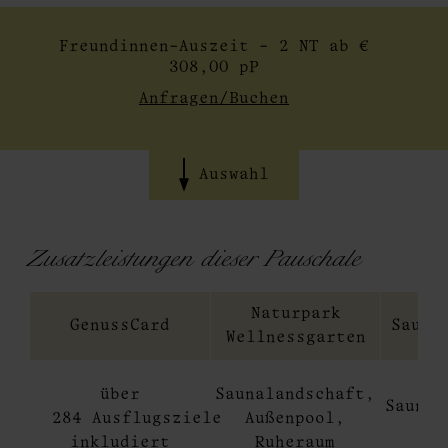
Freundinnen-Auszeit - 2 NT ab €
308,00 pP
Anfragen/Buchen
Auswahl
Zusatzleistungen dieser Pauschale
Naturpark
GenussCard
Sauna
Wellnessgarten
m
über
Saunalandschaft,
Saunat
284 Ausflugsziele
Außenpool,
u
inkludiert
Ruheraum