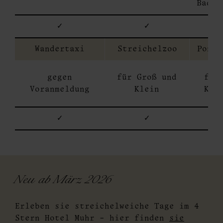
Badem
✓
✓
Wandertaxi
Streichelzoo
Ponyr
gegen
für Groß und
für
Voranmeldung
Klein
Kle
✓
✓
Neu ab März 2026
Erleben sie streichelweiche Tage im 4
Stern Hotel Muhr - hier finden
sie