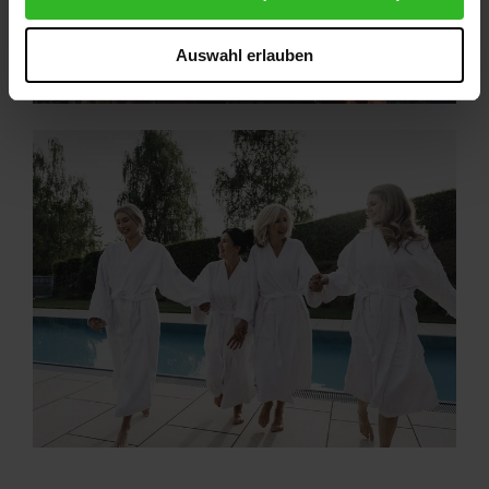
und Überwachungszwecken unterliegen und dagegen
keine wirksamen Rechtsbehelfe zur Verfügung stehen.
Auswahl erlauben
Mit Ihrem Klick auf "Ja, alle Cookies zulassen" stimmen
Sie zu, dass Cookies von uns und von Drittanbietern
(auch in den USA) verwendet werden dürfen.
Ausgenommen von den unbedingt erforderlichen
Cookies, die der ordnungsgemäßen Funktionsweise der
Website dienen und nicht abwählbar sind, können Sie die
einzelnen Cookies für jeden Anbieter individuell
bearbeiten. Ihre Einwilligung können Sie jederzeit mit
Wirkung für die Zukunft im Punkt "Cookie-Einstellungen"
in der Fußzeile dieser Website widerrufen.
Ausgenommen hiervon sind unbedingt erforderliche
Cookies, die nicht abgewählt werden können.