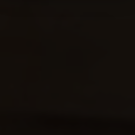
Cookies, die der ordnungsgemäßen Funktionsweise der
Website dienen und nicht abwählbar sind, können Sie die
einzelnen Cookies für jeden Anbieter individuell
bearbeiten. Ihre Einwilligung können Sie jederzeit mit
Wirkung für die Zukunft im Punkt "Cookie-Einstellungen"
in der Fußzeile dieser Website widerrufen.
Ausgenommen hiervon sind unbedingt erforderliche
Cookies, die nicht abgewählt werden können.