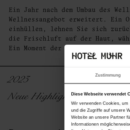
Ein Jahr nach dem Umbau des Wel
Wellnessangebot erweitert. Ein O
& P
einhüllen, lehnen Sie sich zurüc
die Frischluft auf der Haut, wäh
Ein Moment der Ruhe, den Sie si
Zustimmung
2023
Diese Webseite verwendet 
Neue Highlights für Sie!
Wir verwenden Cookies, um I
und die Zugriffe auf unsere 
Website an unsere Partner f
Informationen möglicherweis