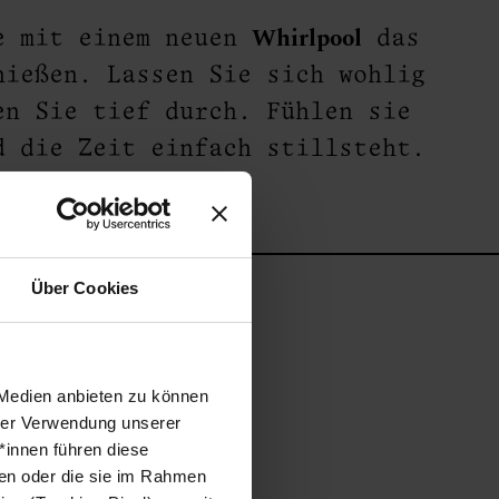
Whirlpool
de mit einem neuen
das
nießen. Lassen Sie sich wohlig
se
en Sie tief durch. Fühlen sie
d die Zeit einfach stillsteht.
aben.
Über Cookies
 Medien anbieten zu können
hrer Verwendung unserer
*innen führen diese
ben oder die sie im Rahmen