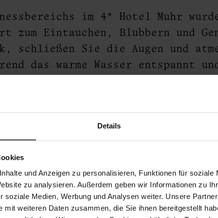
lnessbereichs im 4* Hotel Muhr wur
rt zum Eintauchen, Blubbern und Ge
rei
k, schließen Sie die Augen und atm
rend das warme Wasser entspannt un
ch in der Oststeiermark verdient h
Details
Cookies
nhalte und Anzeigen zu personalisieren, Funktionen für soziale
Website zu analysieren. Außerdem geben wir Informationen zu I
ür soziale Medien, Werbung und Analysen weiter. Unsere Partner
e mit weiteren Daten zusammen, die Sie ihnen bereitgestellt ha