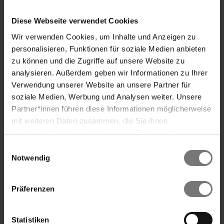
Vögel und Kleinsäuger. Die Natur
verteilt hier sanfte
Diese Webseite verwendet Cookies
„Streicheleinheiten“ an Körper und
Wir verwenden Cookies, um Inhalte und Anzeigen zu
Seele und rundet unser Engagement als
personalisieren, Funktionen für soziale Medien anbieten
Naturpark-Gastgeber perfekt ab.
zu können und die Zugriffe auf unsere Website zu
analysieren. Außerdem geben wir Informationen zu Ihrer
Verwendung unserer Website an unsere Partner für
soziale Medien, Werbung und Analysen weiter. Unsere
Sonnenkraftplatzerl: Vor oder nach
Partner*innen führen diese Informationen möglicherweise
dem Schwimmen
mit weiteren Daten zusammen, die Sie ihnen
bereitgestellt haben oder die sie im Rahmen Ihrer
Direkt im Anschluss an den Pool haben
Nutzung der Dienste gesammelt haben. Wir verwenden
Einwilligungsauswahl
wir für Sie einen gediegenen
Cookies und ähnliche Technologien (Tracking-Pixel),
Notwendig
Relaxbereich geschaffen. Zum Rasten
soweit dies technisch für die Bereitstellung unserer
und Träumen, zum Plaudern und Pläne
Dienste erforderlich ist (bspw. Spracheinstellungen),
schmieden. Oder vielleicht einfach
Präferenzen
sowie darüber hinaus soweit Sie Ihre Einwilligung in die
nur, um die herrlichen Ausblicke auf
Verarbeitung erteilt haben (bspw. Analyse- und
die herzerwärmende Oststeiermark zu
Marketingcookies). Mit diesen Cookies werden von uns
Statistiken
genießen.