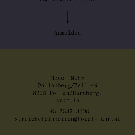
Anmelden
Hotel Muhr
Pöllauberg/Zeil 46
8225 Pöllau/Hartberg,
Austria
+43 3335 3600
streicheleinheiten@hotel-muhr.at