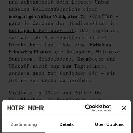
und Achtsamkeit beim letzten Umbau
unseres Wellnessbereichs einen
einzigartigen Außen-Waldgarten
zu schaffen -
ganz im Zeichen der Biodiversität im
Naturpark Pöllauer Tal
. Das Ergebnis,
das wir für Sie schaffen durften?
Vielfalt an
Direkt beim Pool lädt eine
heimischen Pflanzen
wie Holunder, Wildrose,
Sanddorn, Heidelbeere, Brombeere und
Mädesüß nicht nur zum Tagträumen,
sondern auch zum Entdecken ein – ein
Ort um vom Leben zu naschen.
Vielfalt in Hülle und Fülle: Ob
Naschhecken, Wildsträucher oder
Hangbepflanzung mit Latschenkiefer,
Efeu, Zeder und Sternmoos – unser
charmantes Biotop schafft wertvolle
Zustimmung
Details
Über Cookies
Lebens- und Spielräume für Insekten,