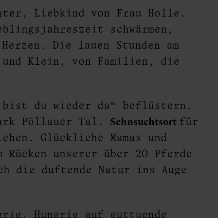
nter, Liebkind von Frau Holle.
eblingsjahreszeit schwärmen,
 Herzen. Die lauen Stunden am
 und Klein, von Familien, die
 bist du wieder da“ beflüstern.
Sehnsuchtsort
park Pöllauer Tal.
für
iehen. Glückliche Mamas und
m Rücken unserer über 20 Pferde
ch die duftende Natur ins Auge
grig. Hungrig auf guttuende