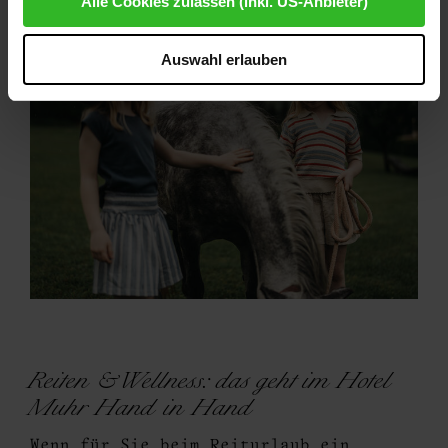
Alle Cookies zulassen (inkl. US-Anbieter)
und Überwachungszwecken unterliegen und dagegen
keine wirksamen Rechtsbehelfe zur Verfügung stehen.
Auswahl erlauben
Mit Ihrem Klick auf "Ja, alle Cookies zulassen" stimmen
Sie zu, dass Cookies von uns und von Drittanbietern
(auch in den USA) verwendet werden dürfen.
Ausgenommen von den unbedingt erforderlichen
Cookies, die der ordnungsgemäßen Funktionsweise der
Website dienen und nicht abwählbar sind, können Sie die
einzelnen Cookies für jeden Anbieter individuell
bearbeiten. Ihre Einwilligung können Sie jederzeit mit
Wirkung für die Zukunft im Punkt "Cookie-Einstellungen"
in der Fußzeile dieser Website widerrufen.
Ausgenommen hiervon sind unbedingt erforderliche
Cookies, die nicht abgewählt werden können.
Reiten & Wellness: das geht im Hotel
Muhr Hand in Hand
Wenn für Sie beim Reiturlaub ein