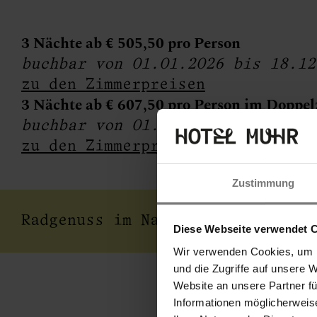
3 Nächte ab € 505,50 pro Person
buchbar von 01.01.2026 bis 18.12
e
zu den Zimmerpreisen
3 Nächte ab € 607,50 pro Person im Doppel
buchbar von 01.01.2026 bis 18.12
zu den Zimmerpreisen
Zustimmung
lnes
Radgenuss im Naturpark - 3 NT ab
Diese Webseite verwendet 
Wir verwenden Cookies, um I
und die Zugriffe auf unsere 
Website an unsere Partner f
Informationen möglicherweis