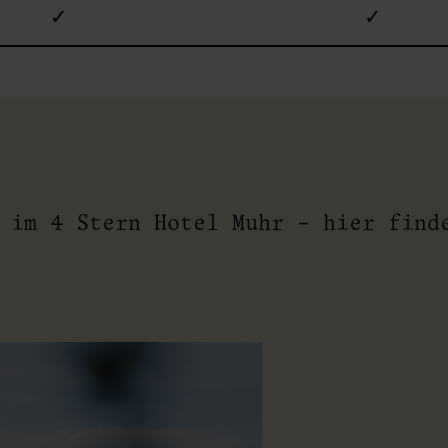
✓
✓
e im 4 Stern Hotel Muhr - hier fin