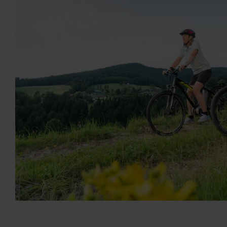
 Tr
iten